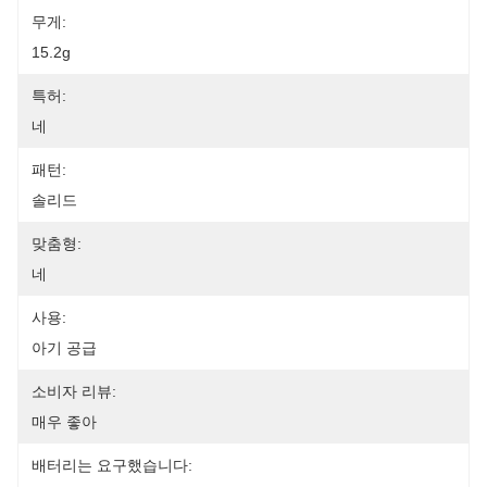
무게:
15.2g
특허:
네
패턴:
솔리드
맞춤형:
네
사용:
아기 공급
소비자 리뷰:
매우 좋아
배터리는 요구했습니다: