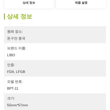
상세 정보
제품 설명
상세 정보
원래 장소:
돈구안 중국
브랜드 이름:
LIBO
인증:
FDA, LFGB
모델 번호:
BPT-11
크기:
55mm*57mm